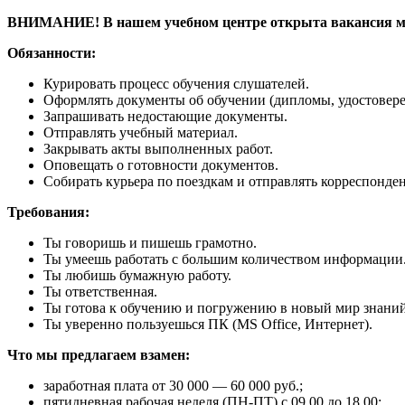
ВНИМАНИЕ! В нашем учебном центре открыта вакансия м
Обязанности:
Курировать процесс обучения слушателей.
Оформлять документы об обучении (дипломы, удостоверен
Запрашивать недостающие документы.
Отправлять учебный материал.
Закрывать акты выполненных работ.
Оповещать о готовности документов.
Собирать курьера по поездкам и отправлять корреспонде
Требования:
Ты говоришь и пишешь грамотно.
Ты умеешь работать с большим количеством информации
Ты любишь бумажную работу.
Ты ответственная.
Ты готова к обучению и погружению в новый мир знаний
Ты уверенно пользуешься ПК (MS Office, Интернет).
Что мы предлагаем взамен:
заработная плата от 30 000 — 60 000 руб.;
пятидневная рабочая неделя (ПН-ПТ) с 09.00 до 18.00;