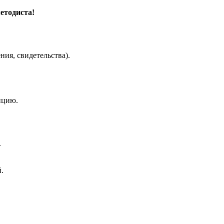
етодиста!
ия, свидетельства).
нцию.
.
.